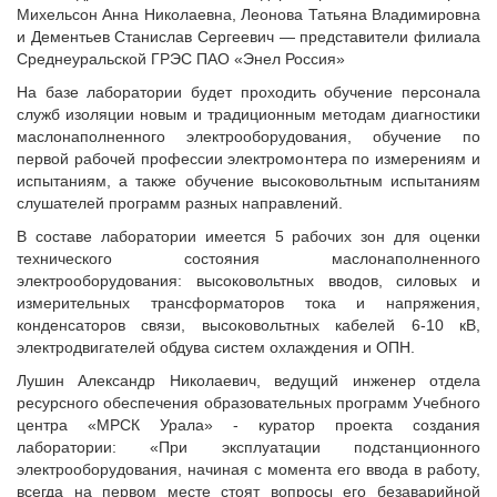
Михельсон Анна Николаевна, Леонова Татьяна Владимировна
и Дементьев Станислав Сергеевич — представители филиала
Среднеуральской ГРЭС ПАО «Энел Россия»
На базе лаборатории будет проходить обучение персонала
служб изоляции новым и традиционным методам диагностики
маслонаполненного электрооборудования, обучение по
первой рабочей профессии электромонтера по измерениям и
испытаниям, а также обучение высоковольтным испытаниям
слушателей программ разных направлений.
В составе лаборатории имеется 5 рабочих зон для оценки
технического состояния маслонаполненного
электрооборудования: высоковольтных вводов, силовых и
измерительных трансформаторов тока и напряжения,
конденсаторов связи, высоковольтных кабелей 6-10 кВ,
электродвигателей обдува систем охлаждения и ОПН.
Лушин Александр Николаевич, ведущий инженер отдела
ресурсного обеспечения образовательных программ Учебного
центра «МРСК Урала» - куратор проекта создания
лаборатории: «При эксплуатации подстанционного
электрооборудования, начиная с момента его ввода в работу,
всегда на первом месте стоят вопросы его безаварийной