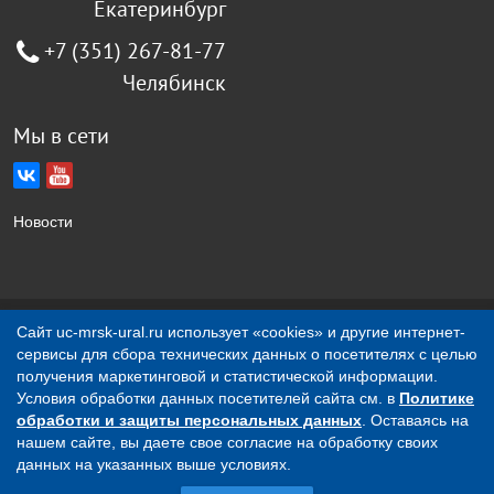
Екатеринбург
+7 (351) 267-81-77
Челябинск
Мы в сети
Новости
Создание сайта Jellyweb
Сайт uc-mrsk-ural.ru использует «cookies» и другие интернет-
сервисы для сбора технических данных о посетителях с целью
О компании
Контакты
получения маркетинговой и статистической информации.
Условия обработки данных посетителей сайта см. в
Политике
обработки и защиты персональных данных
. Оставаясь на
Вся представленная на сайте информация носит
нашем сайте, вы даете свое согласие на обработку своих
исключительно информационный характер и ни при каких
данных на указанных выше условиях.
условиях не является публичной офертой, определяемой