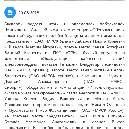
20.08.2018
Эксперты подвели итоги и определили победителей
Чемпионата. Сильнейшими в компетенции «Обслуживание и
ремонт оборудования релейной защиты и автоматики» стали
представители ОАО «МРСК Урала» Хабаров Никита Юрьевич
и Шведов Максим Игоревич, третье место занял Астафьев
Виталий Игоревич из ПАО «ТРК». Лучший результат в
компетенции «Эксплуатация кабельных линий
электропередачи» показал Тетюцкий Владимир Леонидович
(ОАО «МРСК Урала»), второе место занял Кутявин Сергей
Васильевич (ОАО «МРСК Урала»), третье место - Чумутин
Дмитрий Александрович (ПАО «МРСК
Сибири»).Победителями в компетенции «Интеллектуальная
система учета электроэнергии» стали энергетики ОАО «МРСК
Урала» Хлызов Вадим Викторович и Мошев Артем
Феоктистович, второе место заняли Гладких Никита Олегович
и Мухаметшин Тимур Фархитдинович (ОАО «МРСК Урала»),
на третьем месте представители ПАО «МРСК Сибири»
Богачёв Александр Анатольевич и Иванов Виктор
Геннадьевич. В октябре победителям отборочного этапа