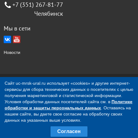
+7 (351) 267-81-77
Челябинск
Мы в сети
Новости
Создание сайта Jellyweb
Сайт uc-mrsk-ural.ru использует «cookies» и другие интернет-
сервисы для сбора технических данных о посетителях с целью
О компании
Контакты
получения маркетинговой и статистической информации.
Условия обработки данных посетителей сайта см. в
Политике
обработки и защиты персональных данных
. Оставаясь на
Вся представленная на сайте информация носит
нашем сайте, вы даете свое согласие на обработку своих
исключительно информационный характер и ни при каких
данных на указанных выше условиях.
условиях не является публичной офертой, определяемой
Согласен
положениями ст.437 ГК РФ