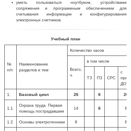
уметь пользоваться ноутбуком, устройствами
сопряжения и программным обеспечением для
считывания информации и конфигурирования
электронных счетчиков.
Учебный план
Количество часов
в том числе
№
Наименование
Всего,
п/п
разделов и тем
с
ч.
ТЗ
ПЗ
СРС
прим
ДОТ
1.
Базовый цикл
26
6
20
Охрана труда. Первая
1.1.
14
6
8
помощь пострадавшим
1.2.
Основы электротехники
8
8