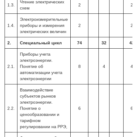
Чтение электрических
1.3.
2
2
схем
Электроизмерительные
1.4.
приборы и измерения
2
2
электрических величин
2.
Специальный цикл
74
32
42
Приборы учета
электроэнергии.
2.1.
Понятие об
8
4
4
автоматизации учета
электроэнергии
Взаимодействие
субъектов рынков
электроэнергии.
2.2.
Понятие о
6
6
ценообразовании и
тарифном
регулировании на РРЭ,