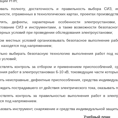
ации РПН;
ивать полноту, достаточность и правильность выбора СИЗ, и
ности, отраженных в технологических картах, проектах производств
лять, дефекты, характерные особенности электроустановк
тование СИЗ и инструментами, а также возможности безопасно
рных условий при проведении обследования электроустановки;
том местных условий организовывать безопасное выполнение рабо
 находятся под напряжением;
льно выбирать безопасную технологию выполнения работ под на
 условий;
ствлять контроль за отбором и применением приспособлений, с
ния работ в электроустановках 6-10 кВ, токоведущие части котор
ять неисправные, дефектные приспособления, средства индивидуа
ождать пострадавшего от действия электрического тока, оказывать
ствлять контроль за правильностью выполнения работ в электр
ся под напряжением.
ьзовать инструмент, снаряжение и средства индивидуальной защит
Учебный план