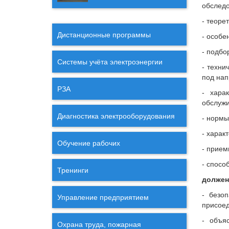
обследо
- теоре
Дистанционные программы
- особе
- подбо
Системы учёта электроэнергии
- техни
под нап
РЗА
- хара
обслужи
Диагностика электрооборудования
- нормы
- харак
Обучение рабочих
- прием
- спосо
Тренинги
должен
- безо
Управление предприятием
присоед
- объя
Охрана труда, пожарная