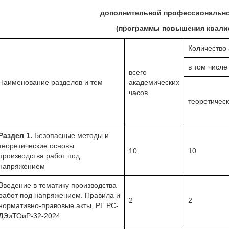
дополнительной профессиональн
(программы повышения квали
Количество 
в том числе
всего
Наименование разделов и тем
академических
часов
теоретическ
Раздел 1.
Безопасные методы и
теоретические основы
10
10
производства работ под
напряжением
Введение в тематику производства
работ под напряжением. Правила и
2
2
нормативно-правовые акты, РГ РС-
ДЭиТОиР-32-2024