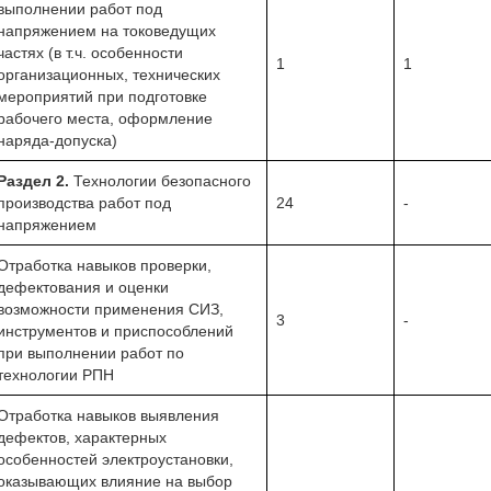
выполнении работ под
напряжением на токоведущих
частях (в т.ч. особенности
1
1
организационных, технических
мероприятий при подготовке
рабочего места, оформление
наряда-допуска)
Раздел 2.
Технологии безопасного
производства работ под
24
-
напряжением
Отработка навыков проверки,
дефектования и оценки
возможности применения СИЗ,
3
-
инструментов и приспособлений
при выполнении работ по
технологии РПН
Отработка навыков выявления
дефектов, характерных
особенностей электроустановки,
оказывающих влияние на выбор