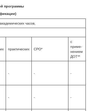
ой программы
фикации)
академических часов,
с
приме-
их
практических
СРО*
нением
ДОТ**
-
-
-
-
-
-