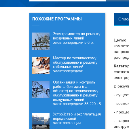
ПОХОЖИЕ ПРОГРАММЫ
Опис
Электромонтер по ремонту
воздушных линий
Целью 
электропередачи 5-6 р.
компете
напряж
распред
Мастер по техническому
обслуживанию и ремонту
Катего
кабельных линий
электропередачи
соотв
электро
Организация и контроль
В резул
работы бригады (на
объекте) по техническому
- сущес
обслуживанию и ремонту
воздушных линий
- возмо
электропередачи 35-220 кВ
- проце
Устройство и эксплуатация
передвижной
- хара
электростанции
инстру