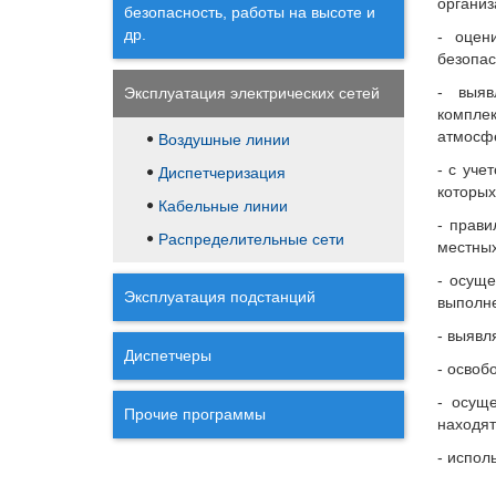
организ
безопасность, работы на высоте и
др.
- оцен
безопас
- выяв
Эксплуатация электрических сетей
комплек
атмосфе
Воздушные линии
- с уче
Диспетчеризация
которых
Кабельные линии
- прави
Распределительные сети
местных
- осуще
Эксплуатация подстанций
выполне
- выявл
Диспетчеры
- освоб
- осуще
Прочие программы
находят
- испол