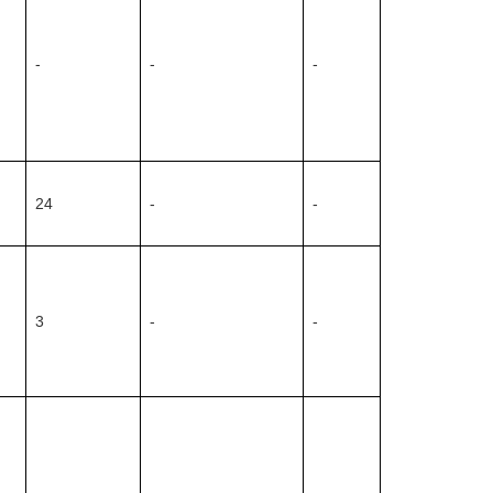
-
-
-
24
-
-
3
-
-