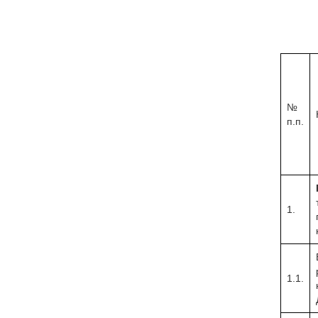
№
п.п.
1.
1.1.