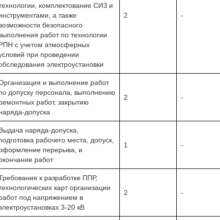
технологии, комплектование СИЗ и
инструментами, а также
2
-
возможности безопасного
выполнения работ по технологии
РПН с учетом атмосферных
условий при проведении
обследования электроустановки
Организация и выполнение работ
по допуску персонала, выполнению
2
-
ремонтных работ, закрытию
наряда-допуска
Выдача наряда-допуска,
подготовка рабочего места, допуск,
1
-
оформление перерыва, и
окончание работ
Требования к разработке ППР,
технологических карт организации
2
-
работ под напряжением в
электроустановках 3-20 кВ