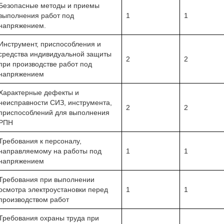
Безопасные методы и приемы
выполнения работ под
1
1
напряжением.
Инструмент, приспособления и
средства индивидуальной защиты
2
2
при производстве работ под
напряжением
Характерные дефекты и
неисправности СИЗ, инструмента,
2
2
приспособлений для выполнения
РПН
Требования к персоналу,
направляемому на работы под
1
1
напряжением
Требования при выполнении
осмотра электроустановки перед
1
1
производством работ
Требования охраны труда при