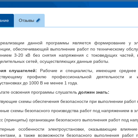
ание
Отзывы
реализации данной программы является формирование у эле
нции, обеспечивающей выполнение работ по техническому обслу
ением 3-20 кВ без снятия напряжения с токоведущих частей, 
елительных сетей, осуществляющих данные работы.
рия слушателей:
Рабочие и специалисты, имеющие среднее 
етствующему профилю профессиональной деятельности 
установках до 1000 В не менее 1 года.
ьтате освоения программы слушатель
должен знать:
твующие схемы обеспечения безопасности при выполнении работ 
жные схемы безопасного производства работ под напряжением в эл
сс (принципы) организации безопасного выполнения работ под на
ктерные особенности электроустановки, оказывающие влияни
ментами, а также возможности безопасного выполнения работ