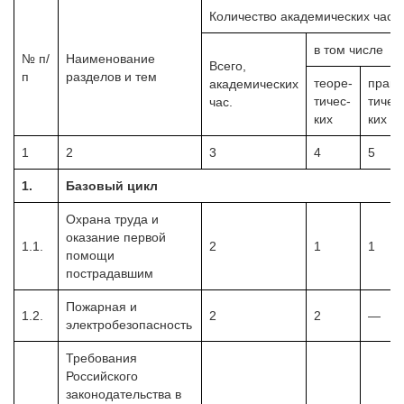
Количество академических часо
в том числе
№
п/
Наименование
Всего,
п
разделов и тем
теоре-
прак-
академических
тичес-
тичес
час.
ких
ких
1
2
3
4
5
1.
Базовый цикл
Охрана труда и
оказание первой
1.1.
2
1
1
помощи
пострадавшим
Пожарная и
1.2.
2
2
—
электробезопасность
Требования
Российского
законодательства в