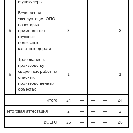
фуникулеры
Безопасная
эксплуатация ОПО,
на которых
5
применяются
3
—
—
—
3
грузовые
подвесные
канатные дороги
Требования к
производству
сварочных работ на
6
1
—
—
—
1
опасных
производственных
объектах
Итого
24
—
—
—
24
Итоговая аттестация
2
—
—
—
2
ВСЕГО
26
—
—
—
26