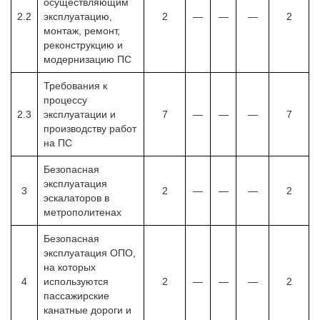
осуществляющим
2.2
эксплуатацию,
2
—
—
—
2
монтаж, ремонт,
реконструкцию и
модернизацию ПС
Требования к
процессу
2.3
эксплуатации и
7
—
—
—
7
производству работ
на ПС
Безопасная
эксплуатация
3
2
—
—
—
2
эскалаторов в
метрополитенах
Безопасная
эксплуатация ОПО,
на которых
4
используются
2
—
—
—
2
пассажирские
канатные дороги и