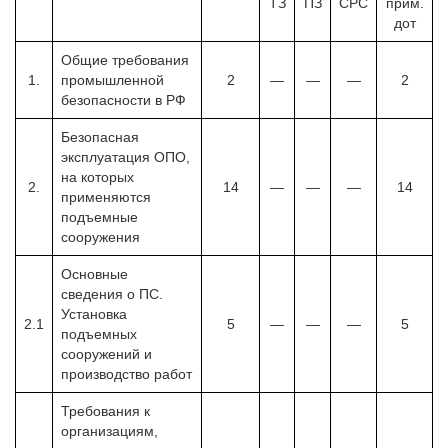
ТЗ
ПЗ
СРС
прим.
дот
Общие требования
1.
промышленной
2
—
—
—
2
безопасности в РФ
Безопасная
эксплуатация ОПО,
на которых
2.
14
—
—
—
14
применяются
подъемные
сооружения
Основные
сведения о ПС.
Установка
2.1
5
—
—
—
5
подъемных
сооружений и
производство работ
Требования к
организациям,