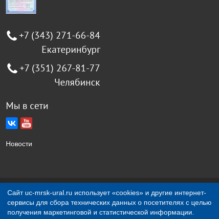
+7 (343) 271-66-84
Екатеринбург
+7 (351) 267-81-77
Челябинск
Мы в сети
Новости
Создание сайта Jellyweb
Сайт uc-mrsk-ural.ru использует «cookies» и другие интернет-
сервисы для сбора технических данных о посетителях с целью
О компании
Контакты
получения маркетинговой и статистической информации.